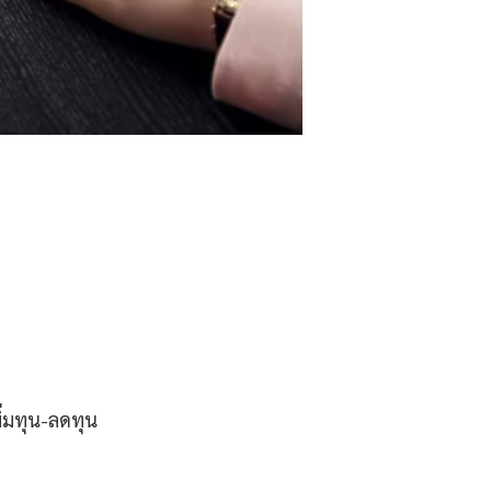
ิ่มทุน-ลดทุน